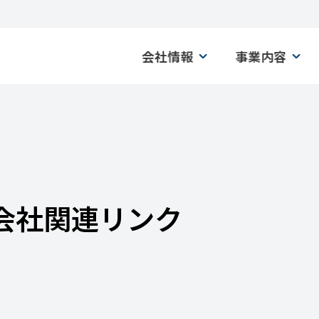
会社情報
事業内容
会社情報
事業内容
経営理念
清掃事業
会社概要
警備事業
会社関連リンク
組織図
損害保険代理
交通アクセス